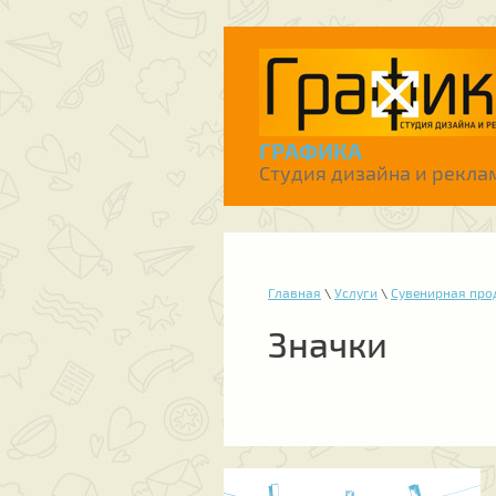
ГРАФИКА
Студия дизайна и рекла
Главная
\
Услуги
\
Сувенирная про
Значки